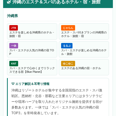
🌿
沖縄のエステ＆スパのあるホテル・宿・旅館
沖縄県
JTB
じゃらん
エステを楽しめる沖縄県のホテル・
エステ・スパ付きプランの沖縄県の
旅館・宿
ホテル・旅館・宿
一休
るるぶ
スパ・エステが人気の沖縄の宿 TO
スパ・エステが楽しめる沖縄のホテ
P
ル・旅館
KNT
ゆこゆこ
スパ・エステで心ゆくまでリラック
エステのある沖縄の宿・ホテル
スできる宿【Blue Planet】
沖縄はリゾートホテルが集中する全国屈指のエステ・スパ激
戦区。恩納村・北谷・那覇など主要エリアにはタラソテラピ
ーや琉球ハーブを取り入れたオリジナル施術を提供する宿が
多数あります。一休では「スパ・エステが人気の沖縄の宿
TOP3」を常時発表しています。