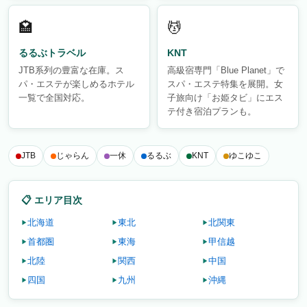
🏩
💆
るるぶトラベル
KNT
JTB系列の豊富な在庫。ス
高級宿専門「Blue Planet」で
パ・エステが楽しめるホテル
スパ・エステ特集を展開。女
一覧で全国対応。
子旅向け「お姫タビ」にエス
テ付き宿泊プランも。
JTB
じゃらん
一休
るるぶ
KNT
ゆこゆこ
📋 エリア目次
北海道
東北
北関東
首都圏
東海
甲信越
北陸
関西
中国
四国
九州
沖縄