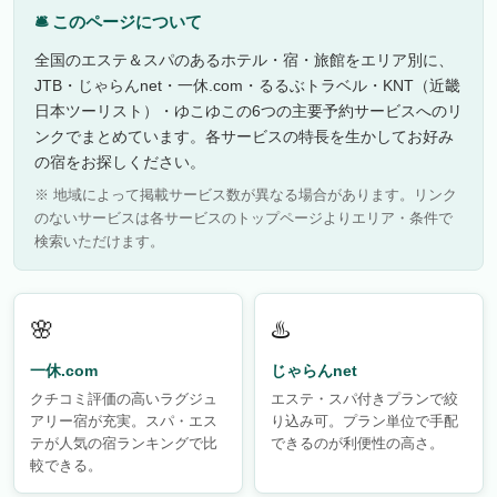
🛎 このページについて
全国のエステ＆スパのあるホテル・宿・旅館をエリア別に、
JTB・じゃらんnet・一休.com・るるぶトラベル・KNT（近畿
日本ツーリスト）・ゆこゆこの6つの主要予約サービスへのリ
ンクでまとめています。各サービスの特長を生かしてお好み
の宿をお探しください。
※ 地域によって掲載サービス数が異なる場合があります。リンク
のないサービスは各サービスのトップページよりエリア・条件で
検索いただけます。
🌸
♨️
一休.com
じゃらんnet
クチコミ評価の高いラグジュ
エステ・スパ付きプランで絞
アリー宿が充実。スパ・エス
り込み可。プラン単位で手配
テが人気の宿ランキングで比
できるのが利便性の高さ。
較できる。