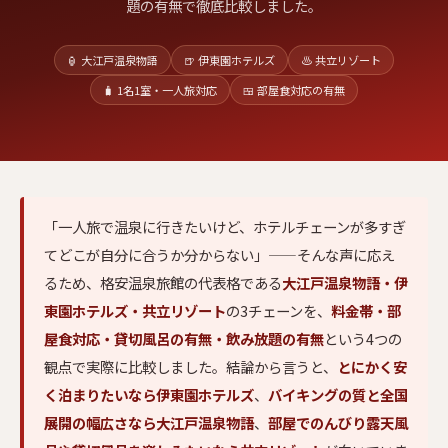
題の有無で徹底比較しました。
🏮 大江戸温泉物語
🍺 伊東園ホテルズ
♨ 共立リゾート
🧳 1名1室・一人旅対応
🍱 部屋食対応の有無
「一人旅で温泉に行きたいけど、ホテルチェーンが多すぎ
てどこが自分に合うか分からない」——そんな声に応え
るため、格安温泉旅館の代表格である
大江戸温泉物語・伊
東園ホテルズ・共立リゾート
の3チェーンを、
料金帯・部
屋食対応・貸切風呂の有無・飲み放題の有無
という4つの
観点で実際に比較しました。結論から言うと、
とにかく安
く泊まりたいなら伊東園ホテルズ
、
バイキングの質と全国
展開の幅広さなら大江戸温泉物語
、
部屋でのんびり露天風