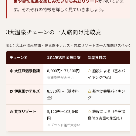
呂や貸切風呂を楽しみたいなら共立リゾート
が向いていま
す。それぞれの特徴を詳しく見ていきましょう。
3大温泉チェーンの一人旅向け比較表
表1：大江戸温泉物語・伊東園ホテルズ・共立リゾートの一人旅向けスペック比較
チェーン名
1名1室の料金帯目安
部屋食対応
🏮 大江戸温泉物語
8,900円〜73,800円
△
施設による（基本バ
イキング中心）
※施設差が大きい
🍺 伊東園ホテルズ
8,580円〜（基本料
△
基本は会場バイキン
金）
グ
♨ 共立リゾート
9,120円〜108,640
△
施設による（全室温
円
泉付き客室の施設も）
※ブランド差が大きい