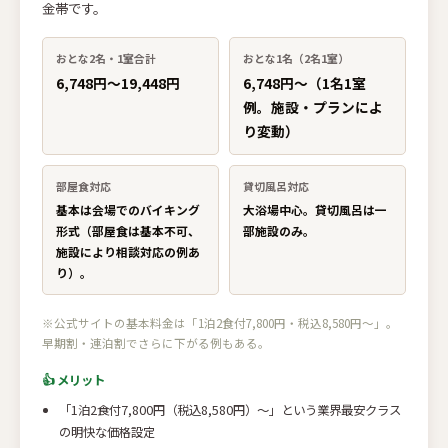
金帯です。
おとな2名・1室合計
おとな1名（2名1室）
6,748円〜19,448円
6,748円〜（1名1室
例。施設・プランによ
り変動）
部屋食対応
貸切風呂対応
基本は会場でのバイキング
大浴場中心。貸切風呂は一
形式（部屋食は基本不可、
部施設のみ。
施設により相談対応の例あ
り）。
※公式サイトの基本料金は「1泊2食付7,800円・税込8,580円〜」。
早期割・連泊割でさらに下がる例もある。
👍 メリット
「1泊2食付7,800円（税込8,580円）〜」という業界最安クラス
の明快な価格設定