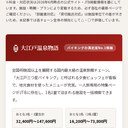
※料金・対応状況は2026年6月時点の公式サイト・JTB掲載情報を基にして
います。施設・時期・プランにより変動するため、必ず各社の最新ページで
ご確認ください。「部屋食対応」「貸切風呂対応」は施設単位での差が大き
いため、本記事では各チェーン全体の傾向として△・○で評価しています。
🏮
大江戸温泉物語
バイキングの満足度No.1候補
全国49施設以上を展開する国内最大級の温泉旅館チェーン。
「大江戸三つ星バイキング」と呼ばれる夕食ビュッフェが看板
で、地元食材を使ったメニューが充実。一人旅専用の特集ペー
ジがJTBに存在し、1名1室で泊まれる施設を一括検索できま
す。
おとな2名・1室合計
おとな1名（2名1室）
32,400円〜147,600円
16,200円〜73,800円