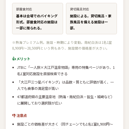
部屋食対応
貸切風呂対応
基本は会場でのバイキング
施設による。貸切風呂・家
形式。部屋食対応の施設は
族風呂を備える施設は一
一部に限られる。
部。
※熱海プレミアム例。施設・時期により変動。南紀白浜は1名1室
8,900円〜28,500円という例もあり、施設間の価格差が大きい。
👍 メリット
JTBに「一人旅×大江戸温泉物語」専用の特集ページがあり、1
名1室対応施設を直接検索できる
「大江戸三つ星バイキング」は品数・質ともに評価が高く、一
人でも食事の満足度が高い
47都道府県の主要温泉地（熱海・南紀白浜・皆生・城崎など）
に展開しており選択肢が広い
👎 注意点
施設ごとの価格差が大きく（同チェーンでも1名1室8,900円〜