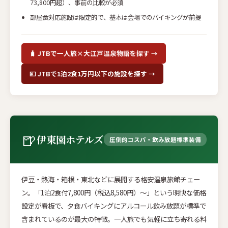
73,800円超）、事前の比較が必須
部屋食対応施設は限定的で、基本は会場でのバイキングが前提
🧳 JTBで一人旅×大江戸温泉物語を探す →
💴 JTBで1泊2食1万円以下の施設を探す →
🍺
伊東園ホテルズ
圧倒的コスパ・飲み放題標準装備
伊豆・熱海・箱根・東北などに展開する格安温泉旅館チェー
ン。「1泊2食付7,800円（税込8,580円）〜」という明快な価格
設定が看板で、夕食バイキングにアルコール飲み放題が標準で
含まれているのが最大の特徴。一人旅でも気軽に立ち寄れる料