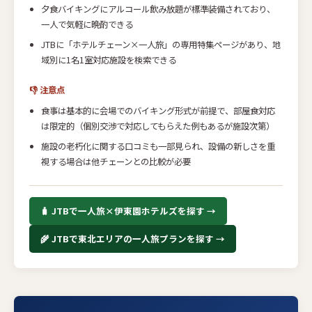
夕食バイキングにアルコール飲み放題が標準装備されており、
一人で気軽に晩酌できる
JTBに「ホテルチェーン×一人旅」の専用特集ページがあり、地
域別に1名1室対応施設を検索できる
👎 注意点
食事は基本的に会場でのバイキング形式が前提で、部屋食対応
は限定的（個別交渉で対応してもらえた例もあるが施設次第）
施設の老朽化に関する口コミも一部見られ、設備の新しさを重
視する場合は他チェーンとの比較が必要
🧳 JTBで一人旅×伊東園ホテルズを探す →
🌾 JTBで東北エリアの一人旅プランを探す →