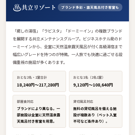
♨
共立リゾート
ブランド多彩・露天風呂付き客室も
「癒しの湯宿」「ラビスタ」「ドーミーイン」の複数ブランド
を展開する共立メンテナンスグループ。ビジネスホテル発のド
ーミーインから、全室に天然温泉露天風呂が付く高級湯宿まで
幅広いグレードを持つのが特徴。一人旅でも快適に過ごせる設
備重視の施設が多くあります。
おとな2名・1室合計
おとな1名（2名1室）
18,240円〜217,280円
9,120円〜108,640円
部屋食対応
貸切風呂対応
ブランドにより異なる。一
無料の貸切風呂を備える施
部施設は全室に天然温泉露
設が複数あり（ペット入室
天風呂付き客室を用意。
不可など条件あり）。