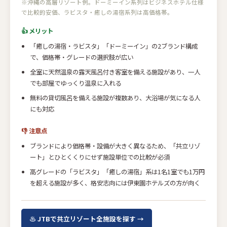
※沖縄の高層リゾート例。ドーミーイン系列はビジネスホテル仕様
で比較的安価、ラビスタ・癒しの湯宿系列は高価格帯。
👍 メリット
「癒しの湯宿・ラビスタ」「ドーミーイン」の2ブランド構成
で、価格帯・グレードの選択肢が広い
全室に天然温泉の露天風呂付き客室を備える施設があり、一人
でも部屋でゆっくり温泉に入れる
無料の貸切風呂を備える施設が複数あり、大浴場が気になる人
にも対応
👎 注意点
ブランドにより価格帯・設備が大きく異なるため、「共立リゾ
ート」とひとくくりにせず施設単位での比較が必須
高グレードの「ラビスタ」「癒しの湯宿」系は1名1室でも1万円
を超える施設が多く、格安志向には伊東園ホテルズの方が向く
♨ JTBで共立リゾート全施設を探す →