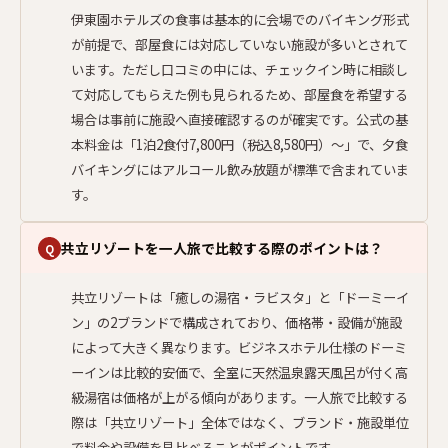
伊東園ホテルズの食事は基本的に会場でのバイキング形式
が前提で、部屋食には対応していない施設が多いとされて
います。ただし口コミの中には、チェックイン時に相談し
て対応してもらえた例も見られるため、部屋食を希望する
場合は事前に施設へ直接確認するのが確実です。公式の基
本料金は「1泊2食付7,800円（税込8,580円）〜」で、夕食
バイキングにはアルコール飲み放題が標準で含まれていま
す。
共立リゾートを一人旅で比較する際のポイントは？
Q
共立リゾートは「癒しの湯宿・ラビスタ」と「ドーミーイ
ン」の2ブランドで構成されており、価格帯・設備が施設
によって大きく異なります。ビジネスホテル仕様のドーミ
ーインは比較的安価で、全室に天然温泉露天風呂が付く高
級湯宿は価格が上がる傾向があります。一人旅で比較する
際は「共立リゾート」全体ではなく、ブランド・施設単位
で料金や設備を見比べることがポイントです。