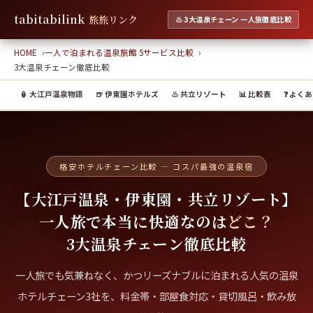
tabitabilink
旅旅リンク
♨ 3大温泉チェーン 一人旅徹底比較
HOME
一人で泊まれる温泉旅館 5サービス比較
3大温泉チェーン徹底比較
🏮 大江戸温泉物語
🍺 伊東園ホテルズ
♨ 共立リゾート
📊 比較表
❓ よく
格安ホテルチェーン比較 — コスパ最強の温泉宿
【大江戸温泉・伊東園・共立リゾート】
一人旅で本当に快適なのは
どこ？
3大温泉チェーン徹底比較
一人旅でも気兼ねなく、かつリーズナブルに泊まれる人気の温泉
ホテルチェーン3社を、料金帯・部屋食対応・貸切風呂・飲み放