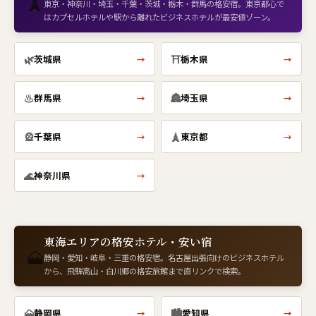
🗼
東京・神奈川・埼玉・千葉・茨城・栃木・群馬の格安宿。東京都心で
はカプセルホテルや駅から離れたビジネスホテルが最安値ゾーン。
🌿
⛩
茨城県
栃木県
→
→
♨
🏯
群馬県
埼玉県
→
→
🎡
🗼
千葉県
東京都
→
→
🌊
神奈川県
→
東海エリアの格安ホテル・安い宿
🗻
静岡・愛知・岐阜・三重の格安宿。名古屋出張向けのビジネスホテル
から、飛騨高山・白川郷の格安旅館まで直リンクで検索。
🗻
🏙
静岡県
愛知県
→
→