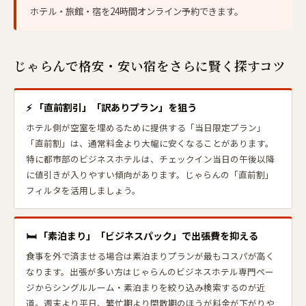
ホテル・旅館・宿を24時間オンライン予約できます。
じゃらんで格安・安い宿をさらに賢く探すコツ
⚡ 「直前割引」「訳ありプラン」を狙う
ホテル側が空室を埋めるために提供する「当日限定プラン」
「直前割」は、通常料金より大幅に安くなることがあります。
特に都市部のビジネスホテルは、チェックイン当日の午後以降
に値引きが入りやすい傾向があります。じゃらんの「直前割」
フィルタを活用しましょう。
🛏 「素泊まり」「ビジネスパック」で出張費を抑える
食事を外で済ませる場合は素泊まりプランが最もコスパが高く
なります。出張が多い方はじゃらんのビジネスホテル専門ペー
ジからシングルルーム・素泊まりを絞り込み検索するのが近
道。週末より平日、繁忙期より閑散期のほうが料金が下がりや