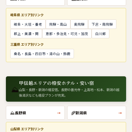
岐阜県 エリア別リンク
岐阜・大垣・養老
飛騨・高山
奥飛騨
下呂・南飛騨
郡上・美濃・関
恵那・多治見・可児・加茂
白川郷
三重県 エリア別リンク
桑名・長島・四日市・湯の山・鈴鹿
甲信越エリアの格安ホテル・安い宿
⛰
山梨・長野・新潟の格安宿。長野の善光寺・上高地・松本、新潟の越
後湯沢なども格安プランが充実。
⛰
🌾
長野県
新潟県
→
→
山梨県 エリア別リンク