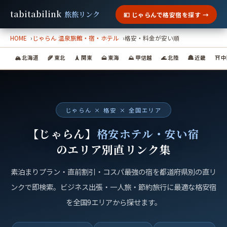
tabitabilink
旅旅リンク
💴 じゃらんで格安宿を探す →
HOME
じゃらん 温泉旅館・宿・ホテル
格安・料金が安い順
🏔 北海道
🌾 東北
🗼 関東
🗻 東海
⛰ 甲信越
🌊 北陸
🏯 近畿
⛩ 
じゃらん × 格安 × 全国エリア
【じゃらん】
格安ホテル・安い宿
のエリア別直リンク集
素泊まりプラン・直前割引・コスパ最強の宿を都道府県別の直リ
ンクで即検索。ビジネス出張・一人旅・節約旅行に最適な格安宿
を全国9エリアから探せます。