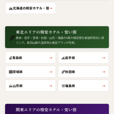
🏔
北海道の格安ホテル・宿
→
東北エリアの格安ホテル・安い宿
🌾
青森・岩手・宮城・秋田・山形・福島の6県の格安宿を都道府県別に直
リンク。奥羽山脈の温泉地も格安プランが充実。
🍎
🌊
青森県
岩手県
→
→
🏙
🌾
宮城県
秋田県
→
→
⛰
🌸
山形県
福島県
→
→
関東エリアの格安ホテル・安い宿