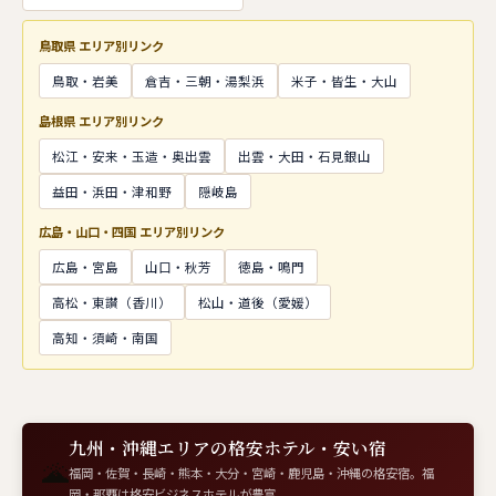
鳥取県 エリア別リンク
鳥取・岩美
倉吉・三朝・湯梨浜
米子・皆生・大山
島根県 エリア別リンク
松江・安来・玉造・奥出雲
出雲・大田・石見銀山
益田・浜田・津和野
隠岐島
広島・山口・四国 エリア別リンク
広島・宮島
山口・秋芳
徳島・鳴門
高松・東讃（香川）
松山・道後（愛媛）
高知・須崎・南国
九州・沖縄エリアの格安ホテル・安い宿
🌋
福岡・佐賀・長崎・熊本・大分・宮崎・鹿児島・沖縄の格安宿。福
岡・那覇は格安ビジネスホテルが豊富。