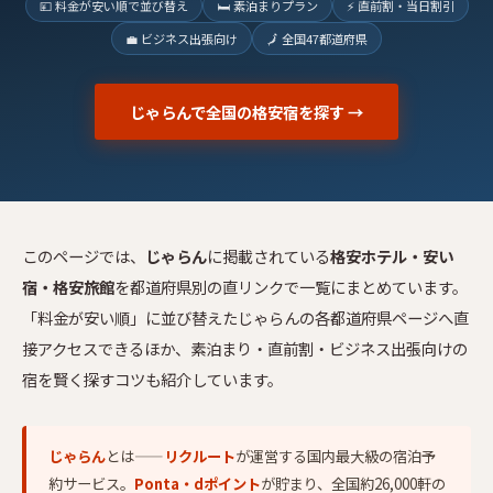
💴 料金が安い順で並び替え
🛏 素泊まりプラン
⚡ 直前割・当日割引
💼 ビジネス出張向け
🗾 全国47都道府県
じゃらんで全国の格安宿を探す →
このページでは、
じゃらん
に掲載されている
格安ホテル・安い
宿・格安旅館
を都道府県別の直リンクで一覧にまとめています。
「料金が安い順」に並び替えたじゃらんの各都道府県ページへ直
接アクセスできるほか、素泊まり・直前割・ビジネス出張向けの
宿を賢く探すコツも紹介しています。
じゃらん
とは——
リクルート
が運営する国内最大級の宿泊予
約サービス。
Ponta・dポイント
が貯まり、全国約26,000軒の