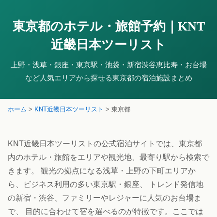
東京都のホテル・旅館予約｜KNT
近畿日本ツーリスト
上野・浅草・銀座・東京駅・池袋・新宿渋谷恵比寿・お台場
など人気エリアから探せる東京都の宿泊施設まとめ
ホーム
>
KNT近畿日本ツーリスト
> 東京都
KNT近畿日本ツーリストの公式宿泊サイトでは、東京都
内のホテル・旅館をエリアや観光地、最寄り駅から検索で
きます。 観光の拠点になる浅草・上野の下町エリアか
ら、ビジネス利用の多い東京駅・銀座、 トレンド発信地
の新宿・渋谷、ファミリーやレジャーに人気のお台場ま
で、 目的に合わせて宿を選べるのが特徴です。ここでは