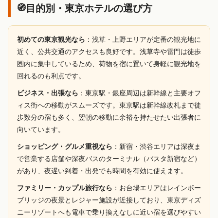
目的別・東京ホテルの選び方
初めての東京観光なら
：浅草・上野エリアが定番の観光地に
近く、公共交通のアクセスも良好です。浅草寺や雷門は徒歩
圏内に集中しているため、荷物を宿に置いて身軽に観光地を
回れるのも利点です。
ビジネス・出張なら
：東京駅・銀座周辺は新幹線と主要オフ
ィス街への移動がスムーズです。東京駅は新幹線改札まで徒
歩数分の宿も多く、翌朝の移動に余裕を持たせたい出張者に
向いています。
ショッピング・グルメ重視なら
：新宿・渋谷エリアは深夜ま
で営業する店舗や深夜バスのターミナル（バスタ新宿など）
があり、夜遅い到着・出発でも時間を有効に使えます。
ファミリー・カップル旅行なら
：お台場エリアはレインボー
ブリッジの夜景とレジャー施設が近接しており、東京ディズ
ニーリゾートへも電車で乗り換えなしに近い宿を選びやすい