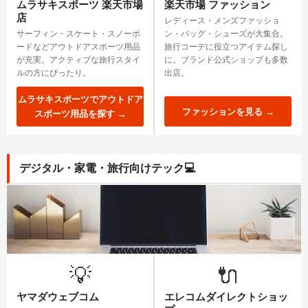
ムラサキスポーツ 楽天市場
楽天市場 ファッション
店
レディース・メンズファッショ
サーフィン・スケート・スノーボ
ン・バッグ・シューズが大集合。
ードなどアウトドアスポーツ用品
旅行コーデに役立つアイテム探し
が充実。アクティブな旅行スタイ
に。ブランド公式ショップも多数
ルの方にぴったり。
出店。
ムラサキスポーツでアウトドア
ファッションを見る →
スポーツ用品を探す →
デジタル・家電・旅行向けテック
💻
💡
🔌
ヤマダウェブコム
エレコムダイレクトショッ