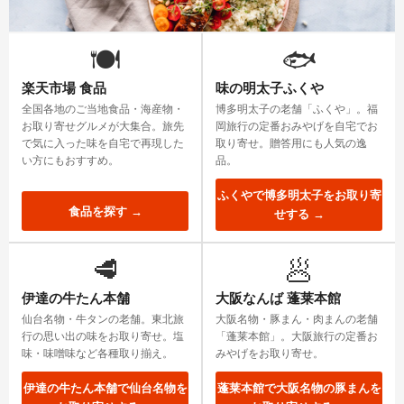
🍽️
🐟
楽天市場 食品
味の明太子ふくや
全国各地のご当地食品・海産物・
博多明太子の老舗「ふくや」。福
お取り寄せグルメが大集合。旅先
岡旅行の定番おみやげを自宅でお
で気に入った味を自宅で再現した
取り寄せ。贈答用にも人気の逸
い方にもおすすめ。
品。
ふくやで博多明太子をお取り寄
食品を探す →
せする →
🥩
🥟
伊達の牛たん本舗
大阪なんば 蓬莱本館
仙台名物・牛タンの老舗。東北旅
大阪名物・豚まん・肉まんの老舗
行の思い出の味をお取り寄せ。塩
「蓬莱本館」。大阪旅行の定番お
味・味噌味など各種取り揃え。
みやげをお取り寄せ。
伊達の牛たん本舗で仙台名物を
蓬莱本館で大阪名物の豚まんを