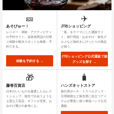
🎫
✈️
あそびゅー！
JTBショッピング
レジャー・体験・アクティビティ
「旅」をテーマにした通販サイ
の予約サイト。温泉地周辺の日帰
ト。旅行用品・おみやげ・旅先グ
り体験や観光スポットも検索・予
ルメなど旅好きにぴったりの商品
約できる。
が揃う。
JTBショッピング公式通販で旅
体験を予約する →
グッズを探す →
🎁
🧳
藤巻百貨店
ハンズネットストア
日本のいいものを厳選したセレク
旅行用ポーチ・トラベルグッズ・
トショップ。旅先で出会うような
日用雑貨など旅支度に役立つアイ
上質な工芸品・ギフトが充実。お
テムが豊富に揃う東急ハンズ公式
みやげ選びの参考にも。
通販。