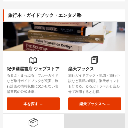
旅行本・ガイドブック・エンタメ
📚
📖
📕
紀伊國屋書店 ウェブストア
楽天ブックス
るるぶ・まっぷる・ブルーガイド
旅行ガイドブック・地図・旅行小
など旅行ガイドブックが充実。旅
説など書籍の通販。楽天ポイント
行計画の情報収集に欠かせない老
も貯まる。るるぶトラベルと合わ
舗書店の公式通販。
せて利用するとお得。
本を探す →
楽天ブックスへ →
📦