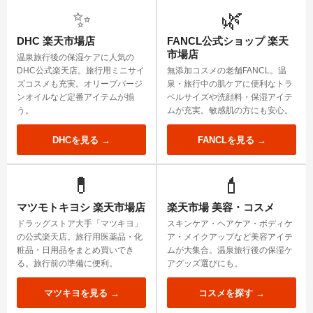
✨
🌿
DHC 楽天市場店
FANCL公式ショップ 楽天
市場店
温泉旅行後の保湿ケアに人気の
DHC公式楽天店。旅行用ミニサイ
無添加コスメの老舗FANCL。温
ズコスメも充実。オリーブバージ
泉・旅行中の肌ケアに便利なトラ
ンオイルなど定番アイテムが揃
ベルサイズや洗顔料・保湿アイテ
う。
ムが充実。敏感肌の方にも安心。
DHCを見る →
FANCLを見る →
💊
💄
マツモトキヨシ 楽天市場店
楽天市場 美容・コスメ
ドラッグストア大手「マツキヨ」
スキンケア・ヘアケア・ボディケ
の公式楽天店。旅行用医薬品・化
ア・メイクアップなど美容アイテ
粧品・日用品をまとめ買いでき
ムが大集合。温泉旅行後の保湿ケ
る。旅行前の準備に便利。
アグッズ選びにも。
マツキヨを見る →
コスメを探す →