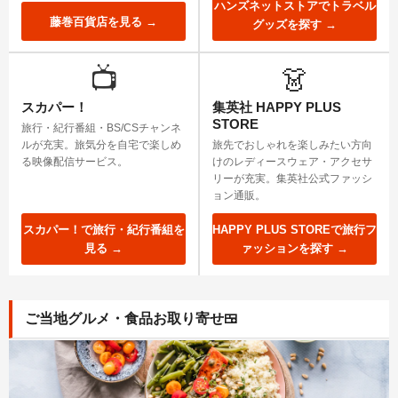
ハンズネットストアでトラベル
藤巻百貨店を見る →
グッズを探す →
📺
👗
スカパー！
集英社 HAPPY PLUS
STORE
旅行・紀行番組・BS/CSチャンネ
ルが充実。旅気分を自宅で楽しめ
旅先でおしゃれを楽しみたい方向
る映像配信サービス。
けのレディースウェア・アクセサ
リーが充実。集英社公式ファッシ
ョン通販。
スカパー！で旅行・紀行番組を
HAPPY PLUS STOREで旅行フ
見る →
ァッションを探す →
ご当地グルメ・食品お取り寄せ
🍱