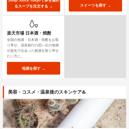
Soup Stock Tokyoで体を温め
スイーツを探す →
るスープを注文する →
🍶
楽天市場 日本酒・焼酎
全国の地酒・日本酒・焼酎をお取
り寄せ。温泉旅行の思い出の地酒
や旅先で出会った銘酒を取り寄せ
たい方に。
地酒を探す →
美容・コスメ・温泉後のスキンケア
♨️