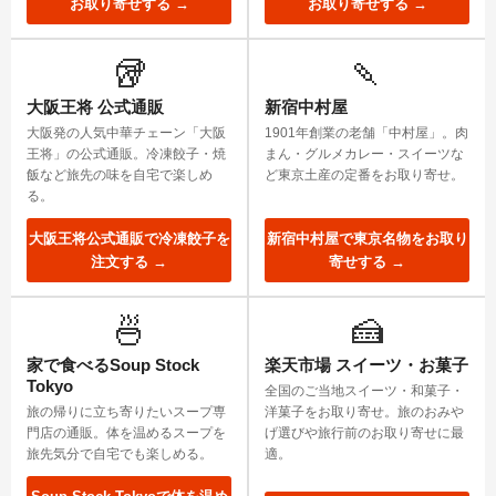
お取り寄せする →
お取り寄せする →
🥡
🍡
大阪王将 公式通販
新宿中村屋
大阪発の人気中華チェーン「大阪
1901年創業の老舗「中村屋」。肉
王将」の公式通販。冷凍餃子・焼
まん・グルメカレー・スイーツな
飯など旅先の味を自宅で楽しめ
ど東京土産の定番をお取り寄せ。
る。
大阪王将公式通販で冷凍餃子を
新宿中村屋で東京名物をお取り
注文する →
寄せする →
🍜
🍰
家で食べるSoup Stock
楽天市場 スイーツ・お菓子
Tokyo
全国のご当地スイーツ・和菓子・
旅の帰りに立ち寄りたいスープ専
洋菓子をお取り寄せ。旅のおみや
門店の通販。体を温めるスープを
げ選びや旅行前のお取り寄せに最
旅先気分で自宅でも楽しめる。
適。