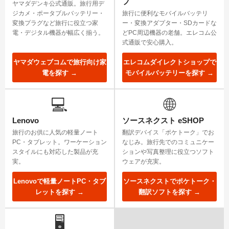
プ
ヤマダデンキ公式通販。旅行用デ
ジカメ・ポータブルバッテリー・
旅行に便利なモバイルバッテリ
変換プラグなど旅行に役立つ家
ー・変換アダプター・SDカードな
電・デジタル機器が幅広く揃う。
どPC周辺機器の老舗。エレコム公
式通販で安心購入。
ヤマダウェブコムで旅行向け家
エレコムダイレクトショップで
電を探す →
モバイルバッテリーを探す →
💻
🌐
Lenovo
ソースネクスト eSHOP
旅行のお供に人気の軽量ノート
翻訳デバイス「ポケトーク」でお
PC・タブレット。ワーケーション
なじみ。旅行先でのコミュニケー
スタイルにも対応した製品が充
ションや写真整理に役立つソフト
実。
ウェアが充実。
Lenovoで軽量ノートPC・タブ
ソースネクストでポケトーク・
レットを探す →
翻訳ソフトを探す →
🖥️