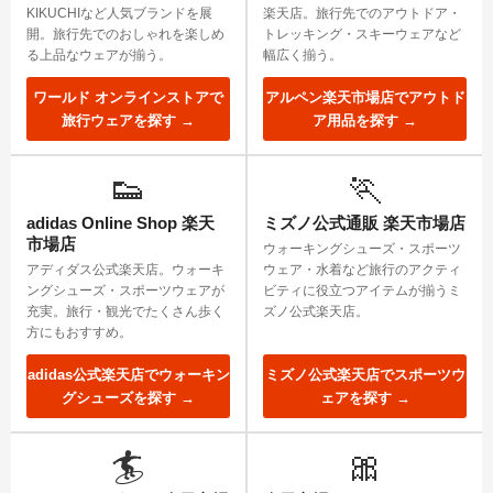
KIKUCHIなど人気ブランドを展
楽天店。旅行先でのアウトドア・
開。旅行先でのおしゃれを楽しめ
トレッキング・スキーウェアなど
る上品なウェアが揃う。
幅広く揃う。
ワールド オンラインストアで
アルペン楽天市場店でアウトド
旅行ウェアを探す →
ア用品を探す →
👟
🏃
adidas Online Shop 楽天
ミズノ公式通販 楽天市場店
市場店
ウォーキングシューズ・スポーツ
アディダス公式楽天店。ウォーキ
ウェア・水着など旅行のアクティ
ングシューズ・スポーツウェアが
ビティに役立つアイテムが揃うミ
充実。旅行・観光でたくさん歩く
ズノ公式楽天店。
方にもおすすめ。
adidas公式楽天店でウォーキン
ミズノ公式楽天店でスポーツウ
グシューズを探す →
ェアを探す →
🏄
🎀